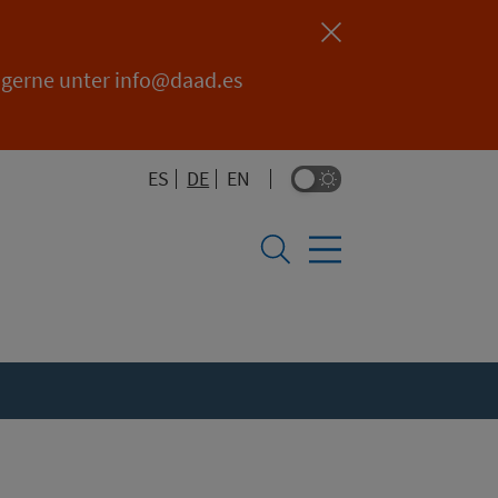
 gerne unter info@daad.es
ES
DE
EN
SEITE AUF ESPAÑOL ANZEIGEN
SEITE AUF ENGLISH ANZEIGEN