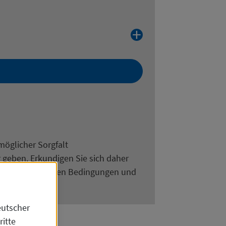
+
möglicher Sorgfalt
 geben. Erkundigen Sie sich daher
ach den aktuellen Bedingungen und
eutscher
itte