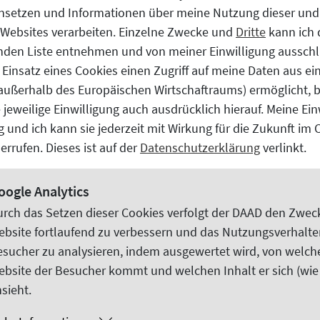
ür Ihre Auswahl
nsetzen und Informationen über meine Nutzung dieser und
Websites
verarbeiten. Einzelne Zwecke und
Dritte
kann ich 
nden Liste entnehmen und von meiner Einwilligung ausschl
 Einsatz eines Cookies einen Zugriff auf meine Daten aus e
(außerhalb des Europäischen Wirtschaftraums) ermöglicht, 
 jeweilige Einwilligung auch ausdrücklich hierauf. Meine Ein
lig und ich kann sie jederzeit mit Wirkung für die Zukunft im
errufen. Dieses ist auf der
Datenschutzerklärung
verlinkt.
nalytics
oogle Analytics
urch das Setzen dieser
Cookies
verfolgt der DAAD den Zweck
ebsite
fortlaufend zu verbessern und das Nutzungsverhalte
sucher zu analysieren, indem ausgewertet wird, von welch
ebsite
der Besucher kommt und welchen Inhalt er sich (wie
sieht.