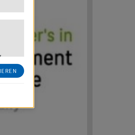
.
IEREN
dert,
ch