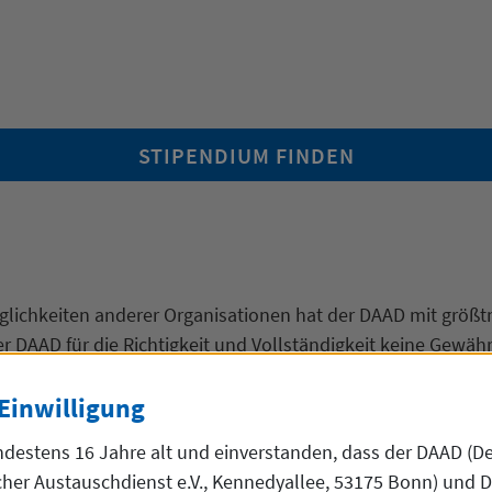
STIPENDIUM FINDEN
glichkeiten anderer Organisationen hat der DAAD mit größt
DAAD für die Richtigkeit und Vollständigkeit keine Gewähr
in der Programmbeschreibung genannten Ansprechpartner n
Einwilligung
ndestens 16 Jahre alt und einverstanden, dass der DAAD (D
er Austauschdienst e.V., Kennedyallee, 53175 Bonn) und Dr