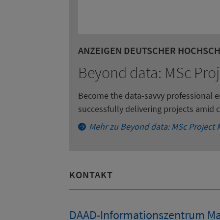
M
ANZEIGEN DEUTSCHER HOCHSC
Notifica
Technisc
Beyond data: MSc Proj
N
D
School for a top-tier
Become the data-savvy professional e
M
successfully delivering projects amid
m
Mehr zu Beyond data: MSc Project 
©
Copyright &copy; Hochschule Reutling
M
KONTAKT
DAAD-Informationszentrum Ma