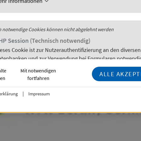
ehr Informationen
h notwendige
sion
Cookies
können nicht abgelehnt werden
HP
Session
(Technisch notwendig)
ieses
Cookie
ist zur Nutzerauthentifizierung an den diversen
atenbanken und zur Verwendung bei Formularen notwendig
lte
Mit notwendigen
ehr Informationen
ALLE AKZEPT
ren
fortfahren
erklärung
Impressum
h notwendige
instellungen
Cookies
können nicht abgelehnt werden
ookie
Einstellungen
(Technisch notwendig)
ieses
Cookie
speichert Ihre
Cookie
-Einstellungen und verhin
ss der Hinweis zur
Cookie
Nutzung bei jedem Websitebesu
gezeigt wird.