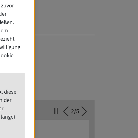
 zuvor
der
ießen.
inem
bezieht
willigung
Cookie-
, diese
n der
er
2
/5
 lange)