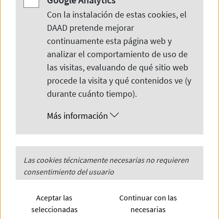
Con la instalación de estas cookies, el
DAAD pretende mejorar
continuamente esta página web y
Buscador de becas para
analizar el comportamiento de uso de
candidatos en España
las visitas, evaluando de qué sitio web
procede la visita y qué contenidos ve (y
durante cuánto tiempo).
Aquí encontrará informaciones sobre las
Más información
posibilidades de financiación del DAAD
para estudiantes, graduados, doctorados
y docentes así como los programas de
PHP
Las cookies técnicamente necesarias no requieren
Session
consentimiento del usuario
financiación de otras instituciones. Para
PHP
Session
(Técnicamente
más información puede consultar las
Aceptar las
Continuar con las
necesario)
seleccionadas
necesarias
convocatorias en detalle, pinchando en