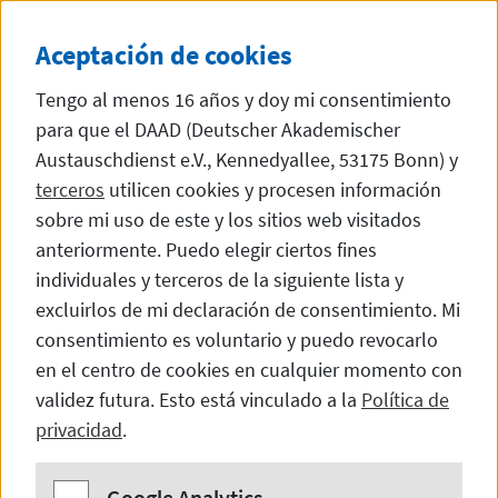
Anuncio especial
Cierre de verano
Aceptación de
cookies
Las oficinas del DAAD Centro de
Tengo al menos 16 años y doy mi consentimiento
Información de Madrid
para que el DAAD (Deutscher Akademischer
permanecerán cerradas durante el
Austauschdienst e.V., Kennedyallee, 53175 Bonn) y
mes de agosto. Puede escribirnos
terceros
utilicen cookies y procesen información
su consulta a info@daad.es y le
sobre mi uso de este y los sitios web visitados
responderemos a la vuelta.
anteriormente. Puedo elegir ciertos fines
individuales y terceros de la siguiente lista y
excluirlos de mi declaración de consentimiento. Mi
Directamente al contenido
ES
DE
EN
SEITE AUF DEUTSCH
MOSTRAR PÁGI
consentimiento es voluntario y puedo revocarlo
en el centro de cookies en cualquier momento con
validez futura. Esto está vinculado a la
Política de
privacidad
.
Encontrar becas
Google Analytics
Google Analytics